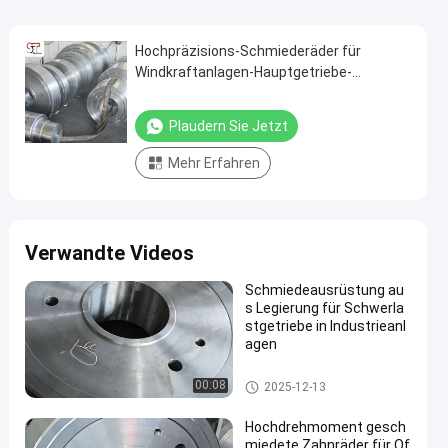
Hochpräzisions-Schmiederäder für
Windkraftanlagen-Hauptgetriebe-
Antriebssystemkomponenten
Plaudern Sie Jetzt
Mehr Erfahren
Verwandte Videos
Schmiedeausrüstung au
s Legierung für Schwerla
stgetriebe in Industrieanl
agen
Geschmiedeter Gang
00:08
2025-12-13
Hochdrehmoment gesch
miedete Zahnräder für Of