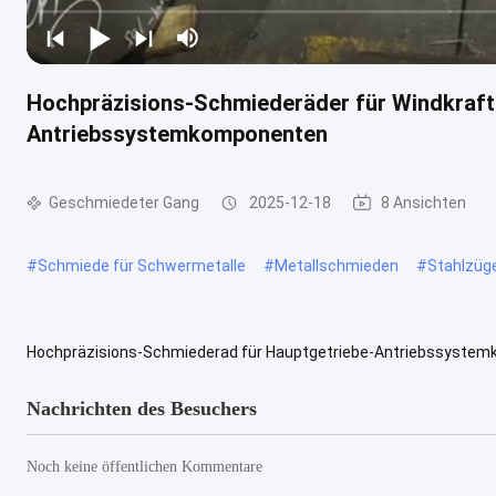
Hochpräzisions-Schmiederäder für Windkraft
Antriebssystemkomponenten
Geschmiedeter Gang
2025-12-18
8 Ansichten
#
Schmiede für Schwermetalle
#
Metallschmieden
#
Stahlzüg
Hochpräzisions-Schmiederad für Hauptgetriebe-Antriebssystem
Schmiederäder sind speziell für die Hauptgetriebe-Antriebssystem
Nachrichten des Besuchers
Noch keine öffentlichen Kommentare