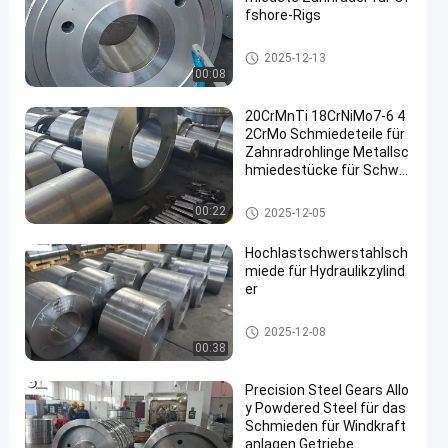
fshore-Rigs
Geschmiedeter Gang
2025-12-13
00:08
20CrMnTi 18CrNiMo7-6 4
2CrMo Schmiedeteile für
Zahnradrohlinge Metallsc
hmiedestücke für Schwe
rlastanwendungen
Geschmiedeter Gang
00:22
2025-12-05
Hochlastschwerstahlsch
miede für Hydraulikzylind
er
Schwere Stahlschmiede
2025-12-08
00:38
Precision Steel Gears Allo
y Powdered Steel für das
Schmieden für Windkraft
anlagen Getriebe