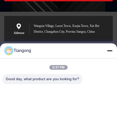
Wangxia Village, Luoxi Town, Xuejia Town, Xin Bei
District, Changzhou City, Provinz Jiangsu, China
Adresse
Tiangong
lhh@cztgforging.com
E-Mail-Adresse
6:37 PM
Good day, what product are you looking for?
0086-83202589
Telefon