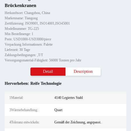
Brückenkranen
Herkunftsort: Changzhou, China
Markenname: Tiangong
Zertifizierung: ISO9001, ISO14001,ISO45001
Modellnummer: TG-225
Min Bestellmenge: 1
Preis: USD1000-USD3000/piece
Verpackung Informationen: Palette
Lieferzeit: 30 Tage
Zahlungsbedingungen: ,T/T
Versorgungsmaterial-Fähigkeit: 56000 Tonnen pro Jahr
Detail
Description
Hervorheben: Reife Technologie
1Material:
4140 Legiertes Stahl
3Wärmebehandlung:
Quart
4Toleranz entwickeln:
Gemäß der Zeichnung, angepasst.