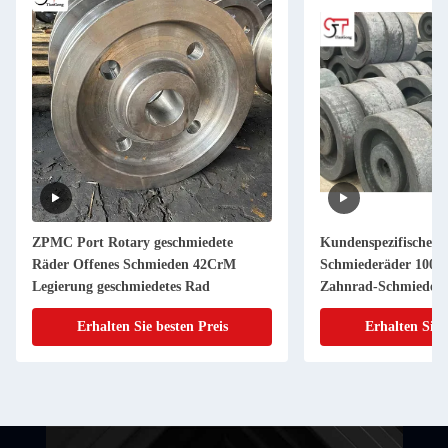
ZPMC Port Rotary geschmiedete
Kundenspezifische C
Räder Offenes Schmieden 42CrM
Schmiederäder 100 k
Legierung geschmiedetes Rad
Zahnrad-Schmiederä
Erhalten Sie besten Preis
Erhalten Sie 