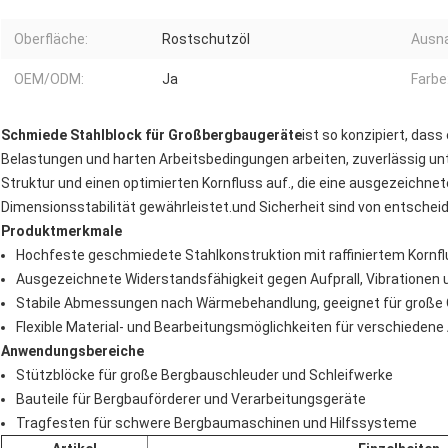
Oberfläche:
Rostschutzöl
Ausn
OEM/ODM:
Ja
Farbe
Schmiede Stahlblock für Großbergbaugeräte
ist so konzipiert, da
Belastungen und harten Arbeitsbedingungen arbeiten, zuverlässig unt
Struktur und einen optimierten Kornfluss auf., die eine ausgezeichnet
Dimensionsstabilität gewährleistet.und Sicherheit sind von entsche
Produktmerkmale
Hochfeste geschmiedete Stahlkonstruktion mit raffiniertem Kornflu
Ausgezeichnete Widerstandsfähigkeit gegen Aufprall, Vibratione
Stabile Abmessungen nach Wärmebehandlung, geeignet für große
Flexible Material- und Bearbeitungsmöglichkeiten für verschieden
Anwendungsbereiche
Stützblöcke für große Bergbauschleuder und Schleifwerke
Bauteile für Bergbauförderer und Verarbeitungsgeräte
Tragfesten für schwere Bergbaumaschinen und Hilfssysteme