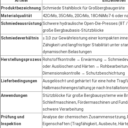
Artikel
Einzelheiten
Produktbezeichnung
Schmiede Stahlblock für Großbergbaugeräte
Materialqualität
42CrMo, 35CrMo, 20CrMo, 18CrNiMo7-6 oder n
Schmiedeausrüstung
Schwere hydraulische Open-Die-Presses (8T / 
große Bergbaubasis-Stützblöcke
Schmiedeverhältnis
≥ 3,0 zur Gewährleistung einer kompakten inne
Zähigkeit und langfristiger Stabilität unter st
dynamischen Belastungen
Herstellungsprozess
Rohstoffkontrolle → Erwärmung → Schmiedev
oder Auslöschen und Härten → Rohbearbeitun
Dimensionskontrolle → Schutzbeschichtung
Lieferbedingungen
Ausgelöscht und gehärtet für eine hohe Tragfä
Halbmaschinengestaltung je nach Installatio
Anwendungen
Stützblöcke für große Bergbausysteme wie B
Schleifmaschinen, Fördermaschinen und Fund
schwere Verarbeitung
Prüfung und
Analyse der chemischen Zusammensetzung, 
Inspektion
Eigenschaften (Tragfähigkeit, Ausbeute, Härte