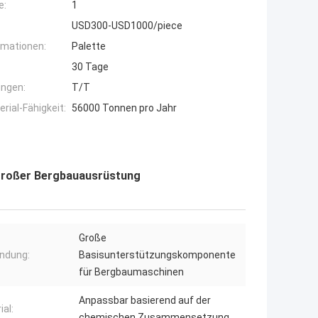
e:
1
USD300-USD1000/piece
rmationen:
Palette
30 Tage
ngen:
T/T
ial-Fähigkeit:
56000 Tonnen pro Jahr
großer Bergbauausrüstung
Große
ndung:
Basisunterstützungskomponente
für Bergbaumaschinen
Anpassbar basierend auf der
ial:
chemischen Zusammensetzung