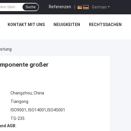
Referenzen
|
German
Suche
KONTAKT MIT UNS
NEUIGKEITEN
RECHTSSACHEN
üstung
komponente großer
Changzhou, China
Tiangong
ISO9001, ISO14001,ISO45001
TG-235
and AGB: