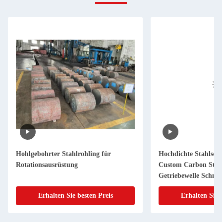
Hohlgebohrter Stahlrohling für
Hochdichte Stahlsch
Rotationsausrüstung
Custom Carbon Stah
Getriebewelle Schmi
Erhalten Sie besten Preis
Erhalten Sie 