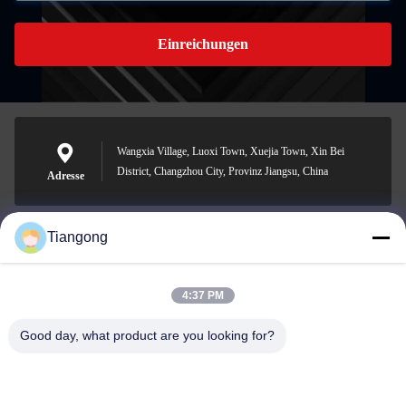
Einreichungen
Wangxia Village, Luoxi Town, Xuejia Town, Xin Bei
District, Changzhou City, Provinz Jiangsu, China
Adresse
Tiangong
lhh@cztgforging.com
E-Mail-Adresse
4:37 PM
Good day, what product are you looking for?
0086-83202589
Telefon