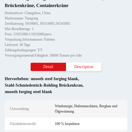
Brückenkräne, Containerkräne
Herkunftsort: Changzhou, China
Markenname: Tiangong
Zertifizierung: ISO9001, ISO14001,ISO45001
Min Bestellmenge: 1
Preis: USD1000-USD2000/piece
Verpackung Informationen: Paletten
Lieferzeit: 30 Tage
Zahlungsbedingungen: T/T
Versorgungsmaterial-Fähigkeit: 56000 Tonnen pro Jahr
Detail
Description
Hervorheben:
smooth steel forging blank
,
Stahl-Schmiedestück-Rohling Brückenkran
,
smooth forging steel blank
Windenergie, Hafenmaschinen, Bergbau und
1Anwendung:
Ölgewinnung
2Qualitätskontrolle:
100 % Inspektion