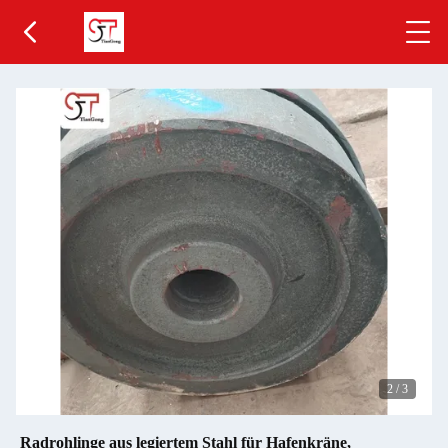
2
/
3
Radrohlinge aus legiertem Stahl für Hafenkräne,