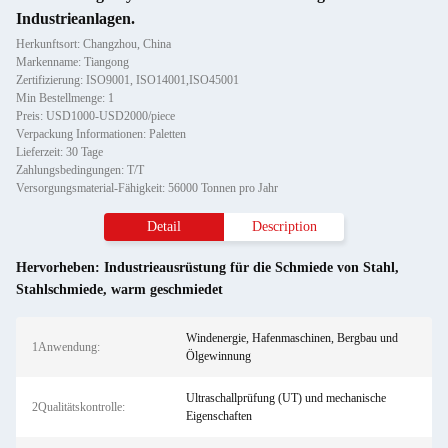
Industrieanlagen.
Herkunftsort: Changzhou, China
Markenname: Tiangong
Zertifizierung: ISO9001, ISO14001,ISO45001
Min Bestellmenge: 1
Preis: USD1000-USD2000/piece
Verpackung Informationen: Paletten
Lieferzeit: 30 Tage
Zahlungsbedingungen: T/T
Versorgungsmaterial-Fähigkeit: 56000 Tonnen pro Jahr
Detail
Description
Hervorheben:
Industrieausrüstung für die Schmiede von Stahl
,
Stahlschmiede
,
warm geschmiedet
Windenergie, Hafenmaschinen, Bergbau und
1Anwendung:
Ölgewinnung
Ultraschallprüfung (UT) und mechanische
2Qualitätskontrolle:
Eigenschaften