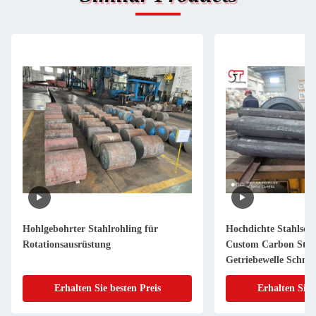
Hohlgebohrter Stahlrohling für
Hochdichte Stahlsch
Rotationsausrüstung
Custom Carbon Stah
Getriebewelle Schmi
Erhalten Sie besten Preis
Erhalten Sie 