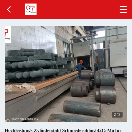
2
/
3
Hochleistungs-Zylinderstahl-Schmiederohling 42CrMo für