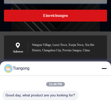
Einreichungen
Wangxia Village, Luoxi Town, Xuejia Town, Xin Bei
District, Changzhou City, Provinz Jiangsu, China
Adresse
Tiangong
lhh@cztgforging.com
E-Mail-Adresse
11:48 PM
Good day, what product are you looking for?
0086-83202589
Telefon