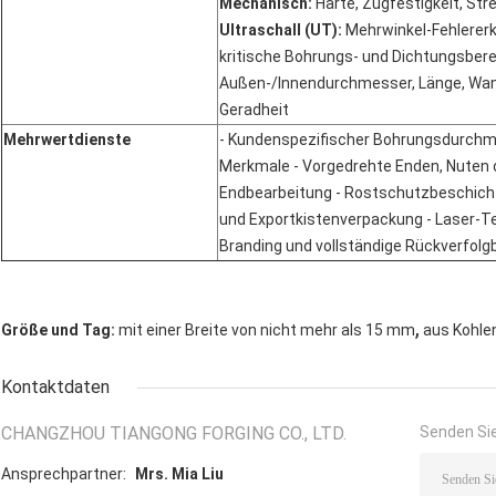
Mechanisch:
Ultraschall (UT):
 Mehrwinkel-Fehlererk
kritische Bohrungs- und Dichtungsberei
Außen-/Innendurchmesser, Länge, Wand
Geradheit
Mehrwertdienste
- Kundenspezifischer Bohrungsdurchme
Merkmale - Vorgedrehte Enden, Nuten od
Endbearbeitung - Rostschutzbeschicht
und Exportkistenverpackung - Laser-T
Branding und vollständige Rückverfol
,
Größe und Tag:
mit einer Breite von nicht mehr als 15 mm
aus Kohle
Kontaktdaten
CHANGZHOU TIANGONG FORGING CO., LTD.
Senden Sie
Ansprechpartner:
Mrs. Mia Liu