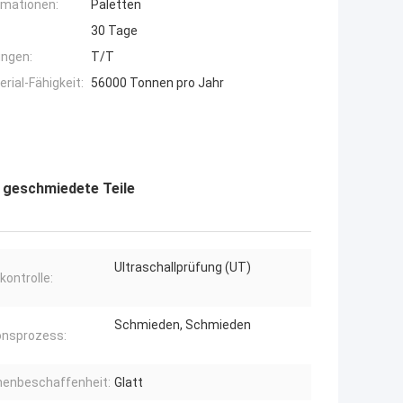
rmationen:
Paletten
30 Tage
ngen:
T/T
ial-Fähigkeit:
56000 Tonnen pro Jahr
 geschmiedete Teile
Ultraschallprüfung (UT)
kontrolle:
Schmieden, Schmieden
onsprozess:
henbeschaffenheit:
Glatt