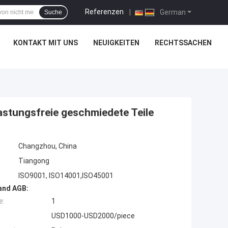
Referenzen
|
German
Suche
KONTAKT MIT UNS
NEUIGKEITEN
RECHTSSACHEN
stungsfreie geschmiedete Teile
Changzhou, China
Tiangong
ISO9001, ISO14001,ISO45001
and AGB:
e:
1
USD1000-USD2000/piece