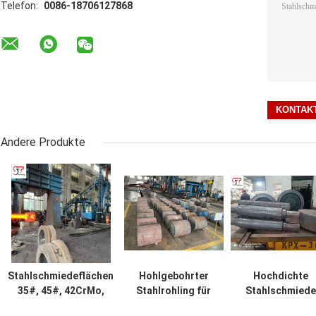
Telefon:
0086-18706127868
Andere Produkte
Stahlschmiedeflächen
Hohlgebohrter
Hochdichte
35#, 45#, 42CrMo,
Stahlrohling für
Stahlschmiede
18CrNiMo7-6 für
Rotationsausrüstung
Holz Custom