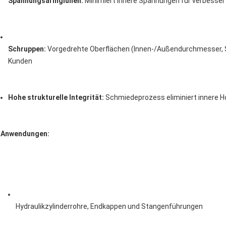
Spannungsarmglühen:
 Minimiert innere Spannungen für verbesse
Schruppen:
 Vorgedrehte Oberflächen (Innen-/Außendurchmesser, St
Kunden
Hohe strukturelle Integrität:
 Schmiedeprozess eliminiert innere H
Anwendungen:
Hydraulikzylinderrohre, Endkappen und Stangenführungen