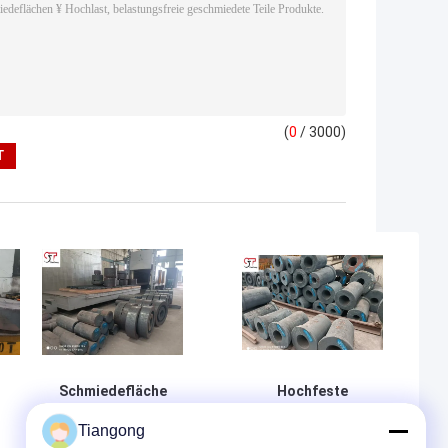
(
0
/ 3000)
Schmiedefläche
Hochfeste
aus hochfesten
Hohllegierungstahlschmiede
Tiangong
Kohlenstoffstahl
für Drehmaschinen