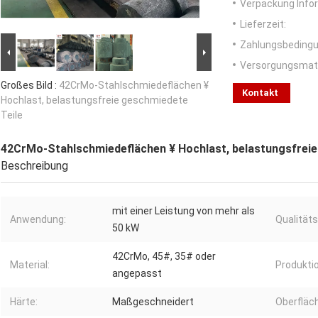
Verpackung Info
Lieferzeit:
Zahlungsbedingu
Versorgungsmater
Großes Bild :
42CrMo-Stahlschmiedeflächen ¥
Kontakt
Hochlast, belastungsfreie geschmiedete
Teile
42CrMo-Stahlschmiedeflächen ¥ Hochlast, belastungsfreie
Beschreibung
mit einer Leistung von mehr als
Anwendung:
Qualitäts
50 kW
42CrMo, 45#, 35# oder
Material:
Produkti
angepasst
Härte:
Maßgeschneidert
Oberfläc