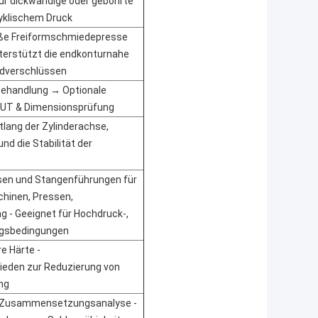
ür dickwandige oder gebohrte 
yklischem Druck
oße Freiformschmiedepresse 
nterstützt die endkonturnahe 
ndverschlüssen
andlung → Optionale 
 UT & Dimensionsprüfung
lang der Zylinderachse, 
 die Stabilität der 
sen und Stangenführungen für 
hinen, Pressen, 
 - Geeignet für Hochdruck-, 
ngsbedingungen
e Härte - 
den zur Reduzierung von 
ng
 Spektrometergesteuerte Zusammensetzungsanalyse - 