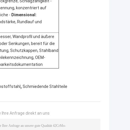
 Härte, Zugfestigkeit, Streckgrenze, Schlagzähigkeit - 
ennung, konzentriert auf 
che - 
Dimensional:
stärke, Rundlauf und 
sser, Wandprofil und äußere 
er Senkungen, bereit für die 
ung, Schutzkappen, Stahlband 
eilekennzeichnung, OEM-
gbarkeitsdokumentation
,
nstoffstahl
Schmiedende Stahlteile
 Ihre Anfrage direkt an uns