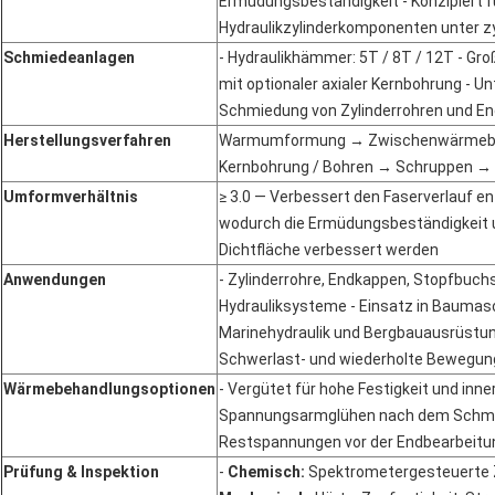
Ermüdungsbeständigkeit - Konzipiert f
Hydraulikzylinderkomponenten unter z
Schmiedeanlagen
- Hydraulikhämmer: 5T / 8T / 12T - Gr
mit optionaler axialer Kernbohrung - U
Schmiedung von Zylinderrohren und E
Herstellungsverfahren
Warmumformung → Zwischenwärmebeh
Kernbohrung / Bohren → Schruppen →
Umformverhältnis
≥ 3.0 — Verbessert den Faserverlauf ent
wodurch die Ermüdungsbeständigkeit und
Dichtfläche verbessert werden
Anwendungen
- Zylinderrohre, Endkappen, Stopfbuch
Hydrauliksysteme - Einsatz in Baumasc
Marinehydraulik und Bergbauausrüstung
Schwerlast- und wiederholte Bewegu
Wärmebehandlungsoptionen
- Vergütet für hohe Festigkeit und inner
Spannungsarmglühen nach dem Schmie
Restspannungen vor der Endbearbeitu
Prüfung & Inspektion
- 
Chemisch: