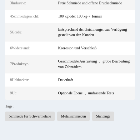
3Industrie:
Freie Schmiede und offene Druckschmiede
4Schmiedegewicht:
100 kg oder 100 kg-7 Tonnen
Entsprechend den Zeichnungen zur Verfügung
5Größe:
gestellt von den Kunden
6Widerstand:
Korrosion und Verschleiß
Geschmiedete Ausrüstung ， grobe Bearbeitung
7Produkttyp:
von Zahnrädern
8Haltbarkeit:
Dauerhaft
9Ut:
Optionale Ebene ， umfassende Tests
Tags:
Schmiede für Schwermetalle
Metallschmieden
Stahlzüge