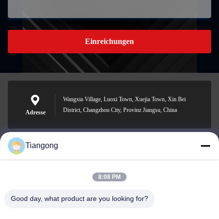
Einreichungen
Wangxia Village, Luoxi Town, Xuejia Town, Xin Bei
District, Changzhou City, Provinz Jiangsu, China
Adresse
Tiangong
lhh@cztgforging.com
E-Mail-Adresse
8:08 PM
Good day, what product are you looking for?
0086-83202589