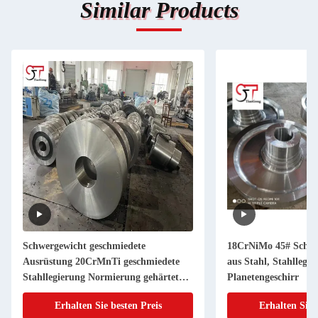
Similar Products
Schwergewicht geschmiedete
18CrNiMo 45# Schm
Ausrüstung 20CrMnTi geschmiedete
aus Stahl, Stahllegie
Stahllegierung Normierung gehärtet
Planetengeschirr
für Brecher Ausrüstung
Erhalten Sie besten Preis
Erhalten Sie 