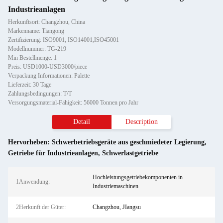
Industrieanlagen
Herkunftsort: Changzhou, China
Markenname: Tiangong
Zertifizierung: ISO9001, ISO14001,ISO45001
Modellnummer: TG-219
Min Bestellmenge: 1
Preis: USD1000-USD3000/piece
Verpackung Informationen: Palette
Lieferzeit: 30 Tage
Zahlungsbedingungen: T/T
Versorgungsmaterial-Fähigkeit: 56000 Tonnen pro Jahr
Detail
Description
Hervorheben:
Schwerbetriebsgeräte aus geschmiedeter Legierung
,
Getriebe für Industrieanlagen
,
Schwerlastgetriebe
Hochleistungsgetriebekomponenten in
1Anwendung:
Industriemaschinen
2Herkunft der Güter:
Changzhou, JIangsu