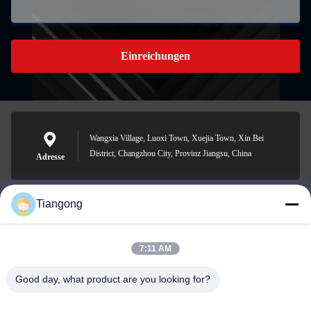
Einreichungen
Wangxia Village, Luoxi Town, Xuejia Town, Xin Bei
District, Changzhou City, Provinz Jiangsu, China
Adresse
Tiangong
lhh@cztgforging.com
E-Mail-Adresse
7:11 AM
Good day, what product are you looking for?
0086-83202589