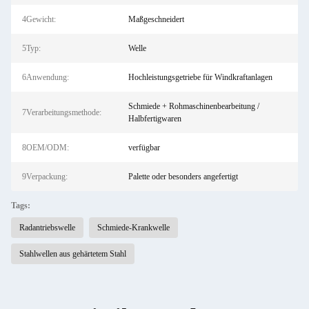
4Gewicht:
Maßgeschneidert
5Typ:
Welle
6Anwendung:
Hochleistungsgetriebe für Windkraftanlagen
Schmiede + Rohmaschinenbearbeitung /
7Verarbeitungsmethode:
Halbfertigwaren
8OEM/ODM:
verfügbar
9Verpackung:
Palette oder besonders angefertigt
Tags:
Radantriebswelle
Schmiede-Krankwelle
Stahlwellen aus gehärtetem Stahl