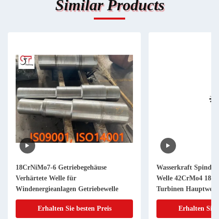
Similar Products
18CrNiMo7-6 Getriebegehäuse
Wasserkraft Spindel
Verhärtete Welle für
Welle 42CrMo4 18C
Windenergieanlagen Getriebewelle
Turbinen Hauptwell
Erhalten Sie besten Preis
Erhalten Sie 