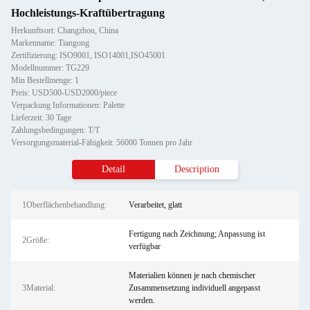
Hochleistungs-Kraftübertragung
Herkunftsort: Changzhou, China
Markenname: Tiangong
Zertifizierung: ISO9001, ISO14001,ISO45001
Modellnummer: TG229
Min Bestellmenge: 1
Preis: USD500-USD2000/piece
Verpackung Informationen: Palette
Lieferzeit: 30 Tage
Zahlungsbedingungen: T/T
Versorgungsmaterial-Fähigkeit: 56000 Tonnen pro Jahr
Detail
Description
1Oberflächenbehandlung:
Verarbeitet, glatt
Fertigung nach Zeichnung; Anpassung ist
2Größe:
verfügbar
Materialien können je nach chemischer
3Material:
Zusammensetzung individuell angepasst
werden.