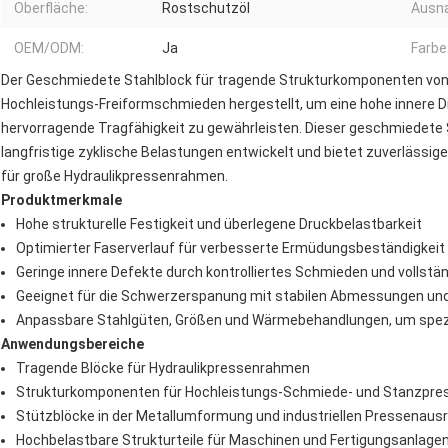
Oberfläche:
Rostschutzöl
Ausn
OEM/ODM:
Ja
Farbe
Der
Geschmiedete Stahlblock für tragende Strukturkomponenten von
Hochleistungs-Freiformschmieden hergestellt, um eine hohe innere Dic
hervorragende Tragfähigkeit zu gewährleisten. Dieser geschmiedete 
langfristige zyklische Belastungen entwickelt und bietet zuverlässig
für große Hydraulikpressenrahmen.
Produktmerkmale
Hohe strukturelle Festigkeit und überlegene Druckbelastbarkeit
Optimierter Faserverlauf für verbesserte Ermüdungsbeständigkeit
Geringe innere Defekte durch kontrolliertes Schmieden und vollstä
Geeignet für die Schwerzerspanung mit stabilen Abmessungen un
Anpassbare Stahlgüten, Größen und Wärmebehandlungen, um spezi
Anwendungsbereiche
Tragende Blöcke für Hydraulikpressenrahmen
Strukturkomponenten für Hochleistungs-Schmiede- und Stanzpre
Stützblöcke in der Metallumformung und industriellen Pressenaus
Hochbelastbare Strukturteile für Maschinen und Fertigungsanlage