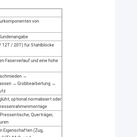
kturkomponenten von
 Kundenangabe
 12T / 20T) für Stahlblöcke
inen Faserverlauf und eine hohe
mschmieden →
assen → Grobbearbeitung →
utz
ht; optional normalisiert oder
r Pressenrahmenmontage
Pressentische, Querträger,
uren
n Eigenschaften (Zug,