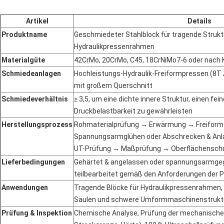
Artikel
Details
Produktname
Geschmiedeter Stahlblock für tragende Stru
Hydraulikpressenrahmen
Materialgüte
42CrMo, 20CrMo, C45, 18CrNiMo7-6 oder nach
Schmiedeanlagen
Hochleistungs-Hydraulik-Freiformpressen (8T /
mit großem Querschnitt
Schmiedeverhältnis
≥ 3,5, um eine dichte innere Struktur, einen fe
Druckbelastbarkeit zu gewährleisten
Herstellungsprozess
Rohmaterialprüfung → Erwärmung → Freifor
Spannungsarmglühen oder Abschrecken & Anl
UT-Prüfung → Maßprüfung → Oberflächensch
Lieferbedingungen
Gehärtet & angelassen oder spannungsarmgeglü
teilbearbeitet gemäß den Anforderungen de
Anwendungen
Tragende Blöcke für Hydraulikpressenrahmen, 
Säulen und schwere Umformmaschinenstrukt
Prüfung & Inspektion
Chemische Analyse, Prüfung der mechanische