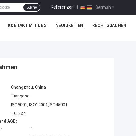
Referenzen
|
German
Suche
KONTAKT MIT UNS
NEUIGKEITEN
RECHTSSACHEN
rahmen
Changzhou, China
Tiangong
ISO9001, ISO14001,ISO45001
TG-234
and AGB:
e:
1