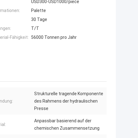
USD300-USD1000/piece
rmationen:
Palette
30 Tage
ngen:
T/T
ial-Fähigkeit:
56000 Tonnen pro Jahr
Strukturelle tragende Komponente
ndung:
des Rahmens der hydraulischen
Presse
Anpassbar basierend auf der
ial:
chemischen Zusammensetzung