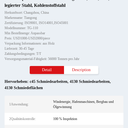
legierter Stahl, Kohlenstoffstahl
Herkunftsort: Changzhou, China
Markenname: Tiangong
Zertifizierung: ISO9001, ISO14001,ISO45001
Modellnummer: TG-110
Min Bestellmenge: Anpassbar
Preis: USD1000-USD2000/piece
Verpackung Informationen: aus Holz
Lieferzeit: 30-45 Tage
Zahlungsbedingungen: T/T
Versorgungsmaterial-Fähigkeit: 56000 Tonnen pro Jahr
Detail
Description
Hervorheben:
c45 Schmiedearbeiten
,
4130 Schmiedearbeiten
,
4130 Schmiedeflächen
Windenergie, Hafenmaschinen, Bergbau und
1Anwendung:
Ölgewinnung
2Qualitätskontrolle:
100 % Inspektion